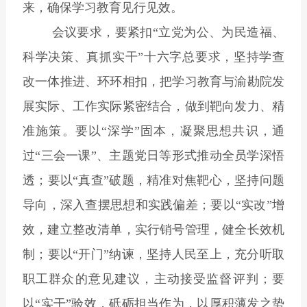
来，确保学习教育见行见效。
会议要求，要紧扣
“
立党为公、为民造福、
科学决策、真抓实干
”
十六字总要求，坚持学查
改一体推进、环环相扣，把学习教育与渝勘院发
展实际、工作实际紧密结合，做到靶向发力、精
准施策。要以
“
深学
”
固本，凝聚思想共识，
通
过
“
三会一课
”
、主题党日等形式推动全员学深悟
透
；要以
“
真查
”
破题，精准对焦靶心，坚持问题
导向，深入查摆思想和实践偏差；要以
“
实改
”
增
效，建立整改清单，实行销号管理，健全长效机
制；要以
“
开门
”
纳谏，坚持人民至上，充分听取
职工群众的意见建议，主动接受监督评判；要
以
“
实干
”
验效，砥砺担当作为，
以
厚积薄发
之势