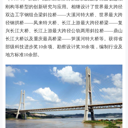
刚构等桥型的创新研究与应用。相继设计了世界最大跨径
双边工字钢组合梁斜拉桥——大溪河特大桥、世界最大跨
径钢拱桥——凤来特大桥、长江上游最大跨径桥梁——复
兴长江大桥、长江上游最大跨径公轨两用斜拉桥——鼎山
长江大桥以及重庆最高桥梁——笋溪河特大桥等。获得省
部级科技进步奖10余项、勘察设计奖30余项，编制行业及
地方标准10余部。