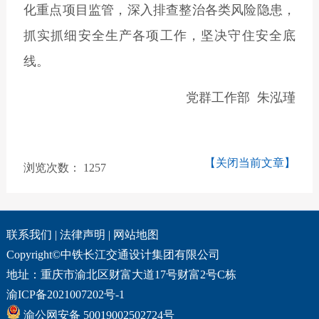
化重点项目监管，深入排查整治各类风险隐患，
抓实抓细安全生产各项工作，坚决守住安全底
线。
党群工作部 朱泓瑾
【关闭当前文章】
浏览次数：
1257
联系我们
|
法律声明
|
网站地图
Copyright©中铁长江交通设计集团有限公司
地址：重庆市渝北区财富大道17号财富2号C栋
渝ICP备2021007202号-1
渝公网安备 50019002502724号