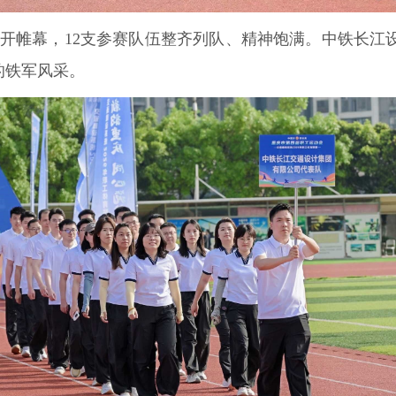
开帷幕，12支参赛队伍整齐列队、精神饱满。中铁长江
的铁军风采。