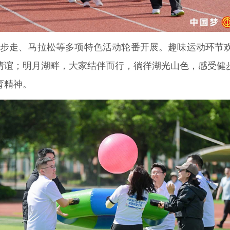
步走、马拉松等多项特色活动轮番开展。趣味运动环节
情谊；明月湖畔，大家结伴而行，徜徉湖光山色，感受健
育精神。