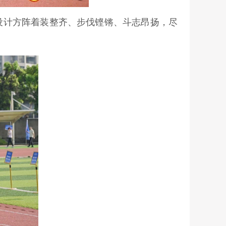
设计方阵着装整齐、步伐铿锵、斗志昂扬，尽