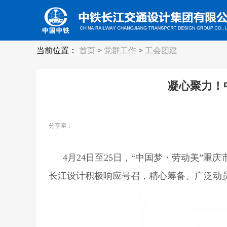
当前位置：
首页
>
党群工作
>
工会团建
凝心聚力！
分享至：
4
月24日至25日，“中国梦
・
劳动美”
重庆
长江设计积极响应号召，精心筹备、广泛动