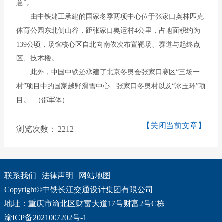
意”。
由中铁建工承建的国家冬季两项中心位于张家口奥林匹克
体育公园东北侧山谷，距张家口奥运村4公里，占地面积约为
139公顷，场馆核心区自北向南依次布置靶场、赛道与起终点
区、技术楼。
此外，中国中铁还承建了北京冬奥会张家口赛区“三场一
村”项目中的国家越野滑雪中心、张家口冬奥村以及“冰玉环”项
目。 （邵军体）
【关闭当前文章】
浏览次数：
2212
联系我们
|
法律声明
|
网站地图
Copyright©中铁长江交通设计集团有限公司
地址：重庆市渝北区财富大道17号财富2号C栋
渝ICP备2021007202号-1