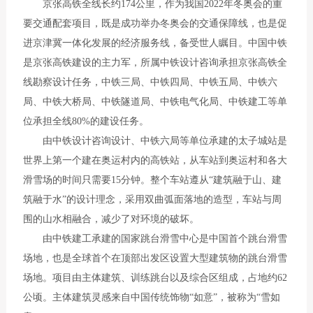
京张高铁全线长约174公里，作为我国2022年冬奥会的重
要交通配套项目，既是成功举办冬奥会的交通保障线，也是促
进京津冀一体化发展的经济服务线，备受世人瞩目。中国中铁
是京张高铁建设的主力军，所属中铁设计咨询承担京张高铁全
线勘察设计任务，中铁三局、中铁四局、中铁五局、中铁六
局、中铁大桥局、中铁隧道局、中铁电气化局、中铁建工等单
位承担全线80%的建设任务。
由中铁设计咨询设计、中铁六局等单位承建的太子城站是
世界上第一个建在奥运村内的高铁站，从车站到奥运村和各大
滑雪场的时间只需要15分钟。整个车站遵从“建筑融于山、建
筑融于水”的设计理念，采用双曲弧面落地的造型，车站与周
围的山水相融合，减少了对环境的破坏。
由中铁建工承建的国家跳台滑雪中心是中国首个跳台滑雪
场地，也是全球首个在顶部出发区设置大型建筑物的跳台滑雪
场地。项目由主体建筑、训练跳台以及综合区组成，占地约62
公顷。主体建筑灵感来自中国传统饰物“如意”，被称为“雪如