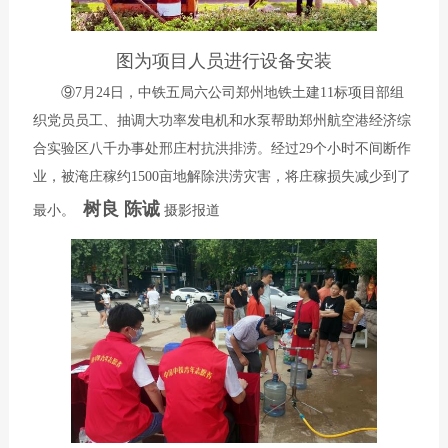
图为项目人员进行设备安装
⑨7月24日，中铁五局六公司郑州地铁土建11标项目部组
织党员员工、抽调大功率发电机和水泵帮助郑州航空港经济综
合实验区八千办事处邢庄村抗洪排涝。经过29个小时不间断作
业，被淹庄稼约1500亩地解除洪涝灾害，将庄稼损失减少到了
树良 陈诚
最小。
摄影报道