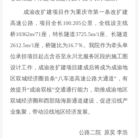
成渝改扩建项目作为重庆市第一条改扩建
高速公路，项目全长100.205公里，全线设主线
桥10362m/71座，特长隧道3725.5m/1座、长隧道
2612.5m/1座，桥隧比为16.7％。我院作为牵头单
位承担项目起点含谷至永川北服务区段的施工图
设计工作，成渝改扩建项目建成后将成为成渝地
区双城经济圈首条“八车道高速公路大通道”，有
效提升“成渝双核”交通通行能力，助推成渝地区
双城经济圈和西部陆海新通道建设，促进沿线产
业集聚，带动沿线地区经济发展。
公路二院 原昊 李浩