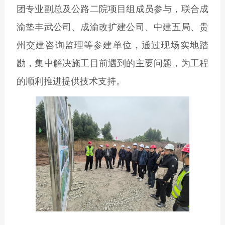
团专业副总及公路二院项目组成员参与，联合成
渝垫丰武公司、成渝改扩建公司、中建五局、贵
州交建咨询监理等参建单位，通过现场实地踏
勘，集中解决施工目前遇到的主要问题，为工程
的顺利推进提供技术支持。