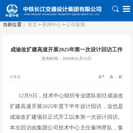
当前位置：
首页
>
新闻中心
>
公司新闻
成渝改扩建高速开展2025年第一次设计回访工作
发布时间：2026年01月15日
分享至：
12
月9日，技术中心组织专业团队前往成渝改
扩建高速开展2025年度下半年设计回访，这也是
成渝改扩建项目正式开工以来第一次设计回访。
本次回访由集团公司技术中心主任秦鸿带队，集