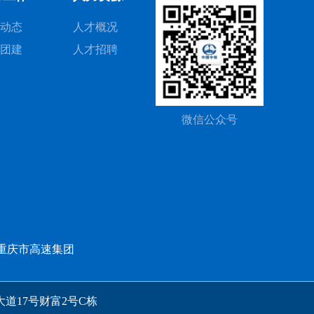
动态
人才概况
团建
人才招聘
微信公众号
重庆市高速集团
道17号财富2号C栋