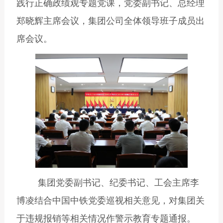
践行正确政绩观专题党课，党委副书记、总经理
郑晓辉主席会议，集团公司全体领导班子成员出
席会议。
集团党委副书记、纪委书记、工会主席李
博凌结合中国中铁党委巡视相关意见，对集团关
于违规报销等相关情况作警示教育专题通报。