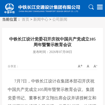
当前位置：
首页
>
新闻中心
>
公司新闻
中铁长江设计党委召开庆祝中国共产党成立105
周年暨警示教育会议
发布时间：2026年07月08日
分享至：
7
月7日，中铁长江设计在集团本部召开庆祝
中国共产党成立105周年暨警示教育会议。集团
党委书记、董事长罗立翔出席会议并讲授树立和