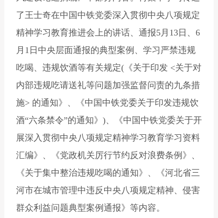
了王士奇在中国中铁党委深入贯彻中央八项规定
精神学习教育推进会上的讲话、通报5月13日、6
月1日中央层面通报的典型案例、学习严禁违规
吃喝、违规饮酒等有关规定(《关于印发 <关于对
内部违规吃请送礼等问题加强监督问责的九条措
施> 的通知》、《中国中铁党委关于印发违规饮
酒“六条禁令”的通知》)、《中国中铁党委关于开
展深入贯彻中央八项规定精神学习教育学习资料
汇编》、《党政机关厉行节约反对浪费条例》、
《关于集中整治违规吃喝的通知》、《河北省三
河市在城市管理中违反中央八项规定精神、侵害
群众利益问题典型案例通报》等内容。