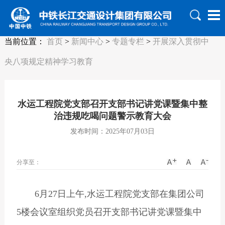
当前位置：
首页
>
新闻中心
>
专题专栏
>
开展深入贯彻中
央八项规定精神学习教育
水运工程院党支部召开支部书记讲党课暨集中整
治违规吃喝问题警示教育大会
发布时间：2025年07月03日
分享至：
6月27日上午,水运工程院党支部在集团公司
5楼会议室组织党员召开支部书记讲党课暨集中