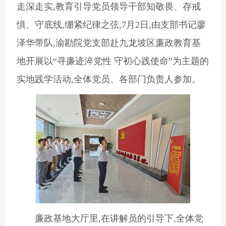
走深走实,教育引导党员领导干部知敬畏、存戒
惧、守底线,绷紧纪律之弦,7月2日,由支部书记廖
泽华带队,渝勘院党支部赴九龙坡区廉政教育基
地开展以“寻廉迹淬党性 守初心践使命”为主题的
实地践学活动,全体党员、各部门负责人参加。
廉政基地大厅里,在讲解员的引导下,全体党