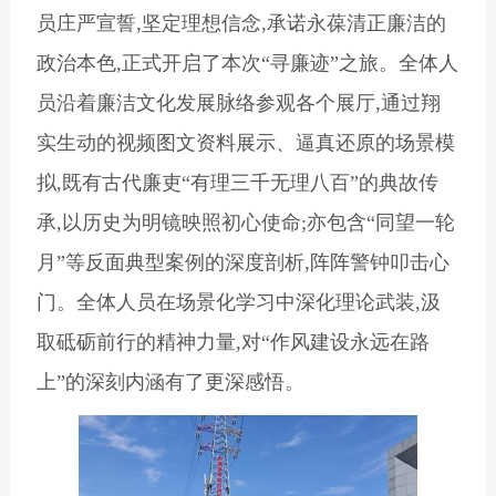
员庄严宣誓,坚定理想信念,承诺永葆清正廉洁的
政治本色,正式开启了本次“寻廉迹”之旅。全体人
员沿着廉洁文化发展脉络参观各个展厅,通过翔
实生动的视频图文资料展示、逼真还原的场景模
拟,既有古代廉吏“有理三千无理八百”的典故传
承,以历史为明镜映照初心使命;亦包含“同望一轮
月”等反面典型案例的深度剖析,阵阵警钟叩击心
门。全体人员在场景化学习中深化理论武装,汲
取砥砺前行的精神力量,对“作风建设永远在路
上”的深刻内涵有了更深感悟。