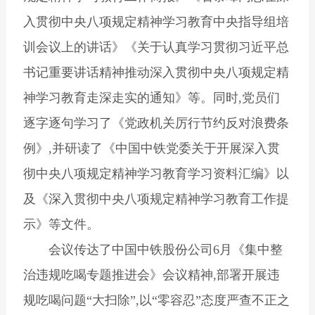
入贯彻中央八项规定精神学习教育中央指导组培
训会议上的讲话》《关于认真学习贯彻习近平总
书记重要讲话精神推动深入贯彻中央八项规定精
神学习教育走深走实的通知》等。同时,党员们
逐字逐句学习了《党政机关厉行节约反对浪费条
例》,并研读了《中国中铁党委关于开展深入贯
彻中央八项规定精神学习教育学习资料汇编》以
及《深入贯彻中央八项规定精神学习教育工作提
示》等文件。
会议传达了中国中铁股份公司6月《集中整
治违规吃喝专题推进会》会议精神,部署开展违
规吃喝问题“大扫除”,以“零容忍”态度严查不正之