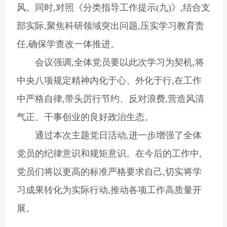
风。同时,对照《分类指导工作提示(九)》,结合支
部实际,聚焦科研领域突出问题,压实学习教育责
任,确保学查改一体推进。
会议强调,全体党员要以此次学习为契机,将
中央八项规定精神内化于心、外化于行,在工作
中严格自律,带头厉行节约、反对浪费,营造风清
气正、干事创业的良好政治生态。
通过本次主题党日活动,进一步增强了全体
党员的纪律意识和规矩意识。在今后的工作中,
党员们将以更高的标准严格要求自己,切实将学
习成果转化为实际行动,推动各项工作高质量开
展。