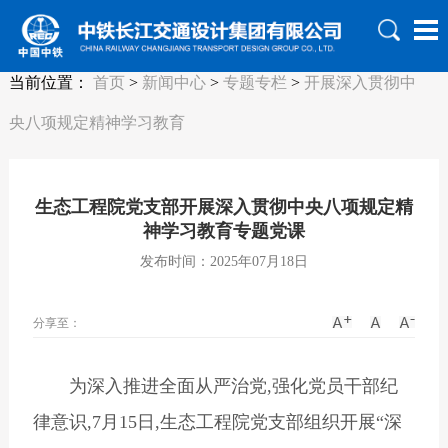
当前位置：
首页
>
新闻中心
>
专题专栏
>
开展深入贯彻中
央八项规定精神学习教育
生态工程院党支部开展深入贯彻中央八项规定精
神学习教育专题党课
发布时间：2025年07月18日
分享至：
为深入推进全面从严治党,强化党员干部纪
律意识,7月15日,生态工程院党支部组织开展“深